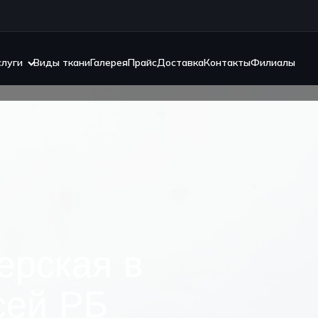
слуги
Виды ткани
Галерея
Прайс
Доставка
Контакты
Филиалы
ерская в
сей РБ