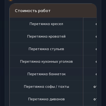
Стоимость работ
Перетяжка кресел
от 75
Перетяжка кроватей
от 90
Перетяжка стульев
от 20
Перетяжка кухонных уголков
от 90
Перетяжка банкеток
от 25
Перетяжка софы / тахты
от 105
Перетяжка диванов
от 105