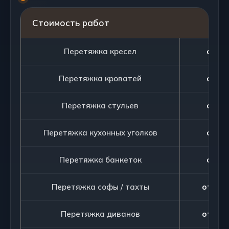
Стоимость работ
Перетяжка кресел
от 75
Перетяжка кроватей
от 90
Перетяжка стульев
от 20
Перетяжка кухонных уголков
от 90
Перетяжка банкеток
от 25
Перетяжка софы / тахты
от 105
Перетяжка диванов
от 105