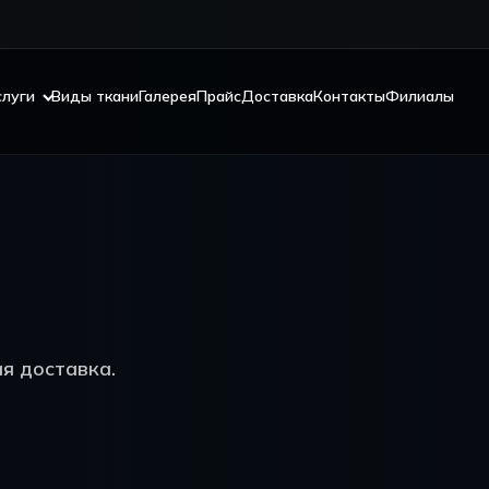
слуги
Виды ткани
Галерея
Прайс
Доставка
Контакты
Филиалы
я доставка.