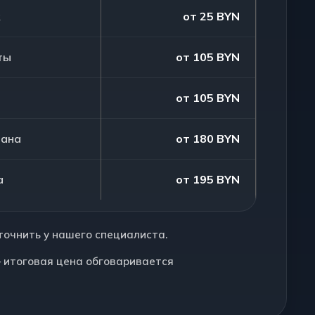
к
от 25 BYN
ты
от 105 BYN
от 105 BYN
вана
от 180 BYN
а
от 195 BYN
точнить у нашего специалиста.
 итоговая цена обговаривается