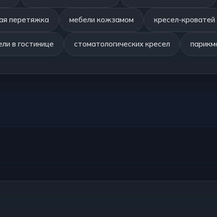
ая перетяжка
мебели кожзамом
кресел-кроватей
ли в гостинице
стоматологических кресел
парикм