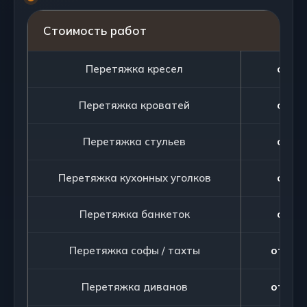
Стоимость работ
Перетяжка кресел
от 75
Перетяжка кроватей
от 90
Перетяжка стульев
от 20
Перетяжка кухонных уголков
от 90
Перетяжка банкеток
от 25
Перетяжка софы / тахты
от 105
Перетяжка диванов
от 105