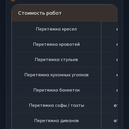
Стоимость работ
Перетяжка кресел
от 75
Перетяжка кроватей
от 90
Перетяжка стульев
от 20
Перетяжка кухонных уголков
от 90
Перетяжка банкеток
от 25
Перетяжка софы / тахты
от 105
Перетяжка диванов
от 105